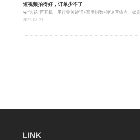
短视频拍得好，订单少不了
先“选题”再开机：用行业关键词+百度指数+评论区痛点，锁定
2025-08-21
LINK