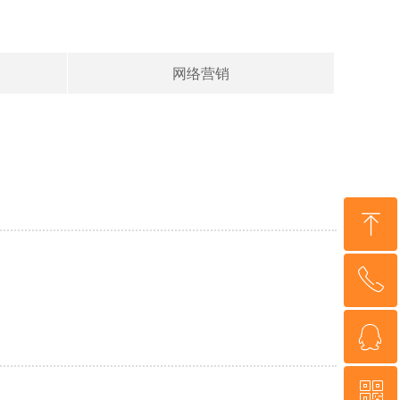
网络营销
ꁸ
ꂅ
回到顶部
ꁗ
13939972590
ꀥ
QQ客服