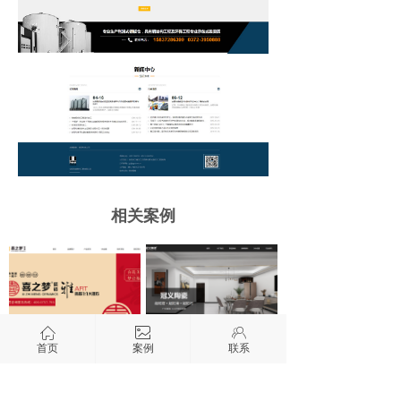
相关案例
ꀇ
ꂈ
ꁘ
喜之梦陶瓷
冠义陶瓷
首页
案例
联系