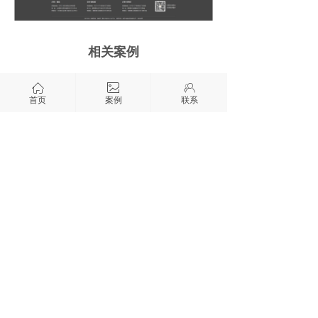
相关案例
ꀇ
ꂈ
ꁘ
首页
案例
联系
喜之梦陶瓷
冠义陶瓷
华康锅炉
开元盛世